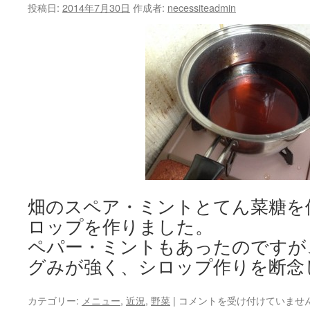
マ
投稿日:
2014年7月30日
作成者:
necessiteadmin
テ
ィ
ゼ
は
畑のスペア・ミントとてん菜糖を
ロップを作りました。
ペパー・ミントもあったのですが
グみが強く、シロップ作りを断念しま
夏
カテゴリー:
メニュー
,
近況
,
野菜
|
コメントを受け付けていませ