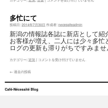
れ
ば
せ
多忙にて
な
が
投稿日:
2014年7月30日
作成者:
necessiteadmin
ら
新潟の情報誌各誌に新店として紹
７
月
お客様が増え、二人には少々多忙
の
ログの更新も滞りがちですみませ
テ
ー
マ
多
カテゴリー:
近況
|
コメントを受け付けていません
「ト
忙
ロ
に
←
過去の投稿
ピ
て
カ
は
ル」
は
Café-Nécessité Blog