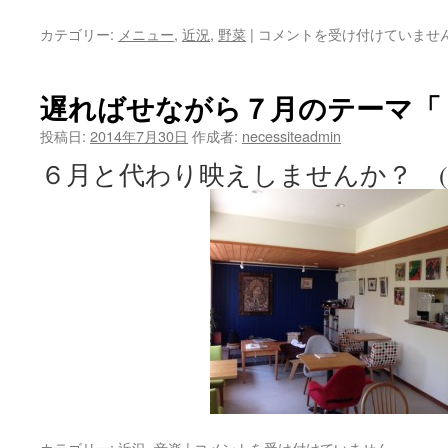
夏
カテゴリー:
メニュー
,
近況
,
野菜
|
コメントを受け付けていませ
の
仕
込
遅ればせながら７月のテーマ「
み
(1)
投稿日:
2014年7月30日
作成者:
necessiteadmin
ト
６月と代わり映えしませんか？ (^_
マ
ト・
ソ
ー
ス
は
遅
カテゴリー:
近況
,
音楽
|
コメントを受け付けていません