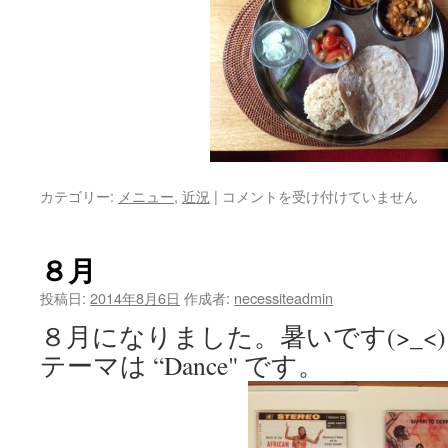
ネ
カテゴリー:
メニュー
,
近況
|
コメントを受け付けていません
セ
シ
テ・
８月
ベ
ジ・
投稿日:
2014年8月6日
作成者:
necessiteadmin
タ
８月になりました。暑いです(>_<
ー
リ
テーマは “Dance" です。
始
め
ま
し