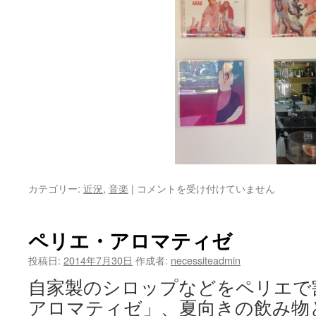
た。
は
８
カテゴリー:
近況
,
音楽
|
コメントを受け付けていません
月
は
ペリエ・アロマティゼ
投稿日:
2014年7月30日
作成者:
necessiteadmin
自家製のシロップなどをペリエで
アロマティゼ」、夏向きの飲み物