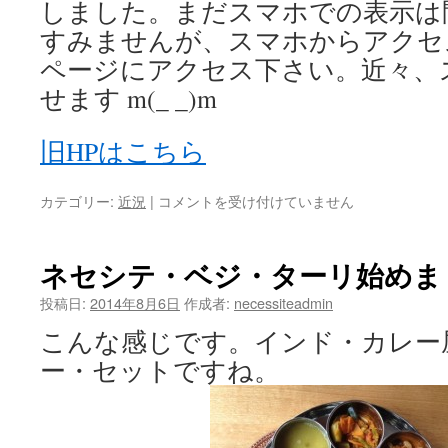
しました。まだスマホでの表示は
すみませんが、スマホからアクセ
ページにアクセス下さい。近々、
せます m(_ _)m
旧HPはこちら
サ
カテゴリー:
近況
|
コメントを受け付けていません
イ
ト・
リ
ネセシテ・ベジ・ターリ始めま
ニ
ュ
投稿日:
2014年8月6日
作成者:
necessiteadmin
ー
こんな感じです。インド・カレー
ア
ル
ー・セットですね。
は