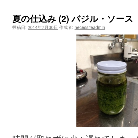
の
仕
込
夏の仕込み (2) バジル・ソース
み
(3)
投稿日:
2014年7月30日
作成者:
necessiteadmin
ミ
ン
ト・
シ
ロ
ッ
プ
は