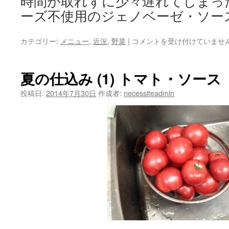
時間が取れずに少々遅れてしまっ
ーズ不使用のジェノベーゼ・ソー
夏
カテゴリー:
メニュー
,
近況
,
野菜
|
コメントを受け付けていませ
の
仕
込
夏の仕込み (1) トマト・ソース
み
(2)
投稿日:
2014年7月30日
作成者:
necessiteadmin
バ
ジ
ル・
ソ
ー
ス
は