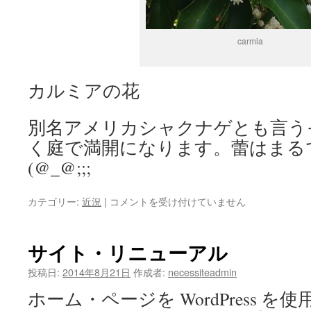
carmia
カルミアの花
別名アメリカシャクナゲとも言う
く庭で満開になります。蕾はまる
(@_@;;;
カ
カテゴリー:
近況
|
コメントを受け付けていません
ル
ミ
ア
サイト・リニューアル
の
花
投稿日:
2014年8月21日
作成者:
necessiteadmin
は
ホーム・ページを WordPress 