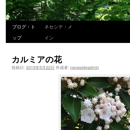
コ
ブログ・ト
ネセシテ・メ
ン
ップ
イン
テ
カルミアの花
ン
投稿日:
2015年5月22日
作成者:
necessiteadmin
ツ
へ
ス
キ
ッ
プ