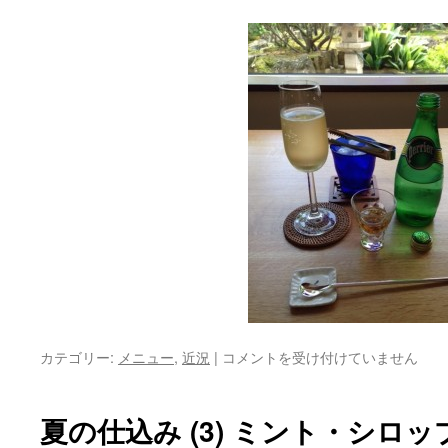
ペ
カテゴリー:
メニュー
,
近況
|
コメントを受け付けていません
リ
エ・
ア
夏の仕込み (3) ミント・シロッ
ロ